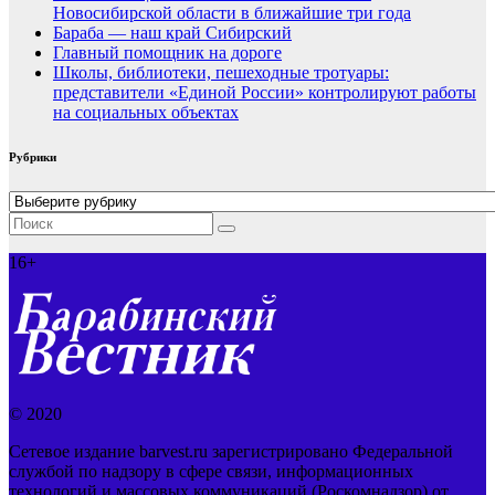
Новосибирской области в ближайшие три года
Бараба — наш край Сибирский
Главный помощник на дороге
Школы, библиотеки, пешеходные тротуары:
представители «Единой России» контролируют работы
на социальных объектах
Рубрики
Рубрики
16+
© 2020
Сетевое издание barvest.ru зарегистрировано Федеральной
службой по надзору в сфере связи, информационных
технологий и массовых коммуникаций (Роскомнадзор) от