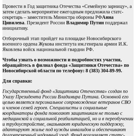
Провести в Год защитника Отечества «Семейную зарницу», а
затем сделать мероприятие ежегодным предложила статс-
секретарь – заместитель Министра обороны РФ
Анна
Цивилева
. Президент России
Владимир Путин
поддержал
инициативу.
Отборочный этап пройдет на площадке Новосибирского
военного ордена Жукова института им.генерала армии И.К.
Яковлева войск национальной гвардии РФ.
Чтобы узнать о возможности и подробностях участия,
обращайтесь в филиал фонда «Защитники Отечества» по
Новосибирской области по телефону: 8 (383) 304-89-99.
Для справки:
Государственный фонд «Защитники Отечества» создан по
Указу Президента России Владимира Путина. Основной его
целью является персональное сопровождение ветеранов СВО
и членов семей героев. Специалисты и социальные
координаторы фонда помогают защитникам не только с
медицинской и социальной реабилитацией, но и в переобучении
и трудоустройстве, оказывают юридическую поддержку,
адаптируют жилье под нужды инвалидов и обеспечивают
долговременный надомный уход. Фонд возглавляет статс-