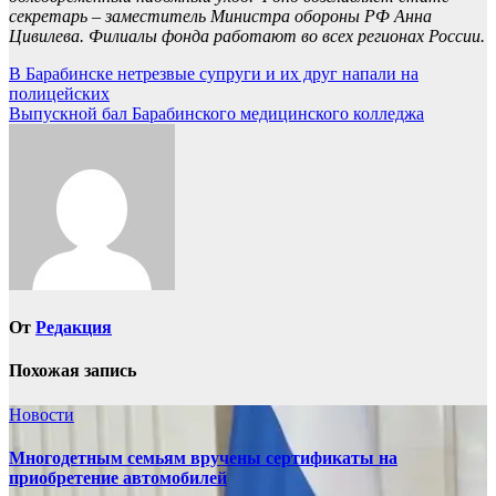
секретарь – заместитель Министра обороны РФ Анна
Цивилева. Филиалы фонда работают во всех регионах России.
Навигация
В Барабинске нетрезвые супруги и их друг напали на
полицейских
по
Выпускной бал Барабинского медицинского колледжа
записям
От
Редакция
Похожая запись
Новости
Многодетным семьям вручены сертификаты на
приобретение автомобилей