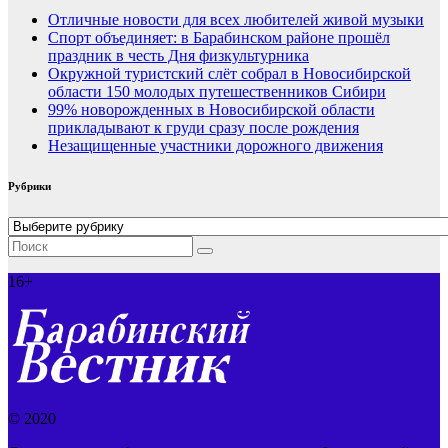
Отличные новости для всех любителей живой музыки
Спорт объединяет: в Барабинском районе прошёл
праздник в честь Дня физкультурника
Окружной туристский слёт собрал в Новосибирской
области 150 молодых путешественников Сибири
99% новорожденных в Новосибирской области
прикладывают к груди сразу после рождения
Незащищенные участники дорожного движения
Рубрики
Рубрики
16+
© 2020