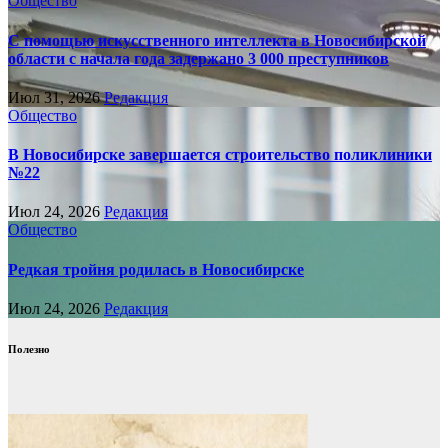
Общество
С помощью искусственного интеллекта в Новосибирской
области с начала года задержано 3 000 преступников
Июл 31, 2026
Редакция
Общество
В Новосибирске завершается строительство поликлиники
№22
Июл 24, 2026
Редакция
Общество
Редкая тройня родилась в Новосибирске
Июл 24, 2026
Редакция
Полезно