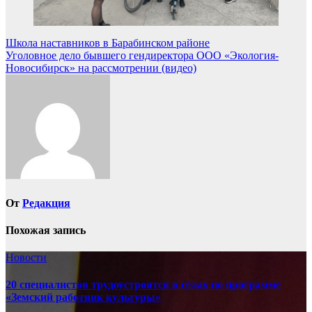
Навигация
Школа наставников в Барабинском районе
Уголовное дело бывшего гендиректора ООО «Экология-
по
Новосибирск» на рассмотрении (видео)
записям
От
Редакция
Похожая запись
Новости
20 специалистов трудоустроятся в сёлах по программе
«Земский работник культуры»