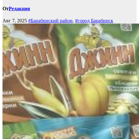
От
Редакция
Авг 7, 2025
#Барабинский район
,
#город Барабинск