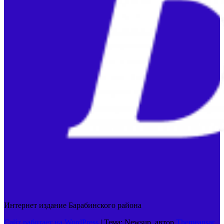
Интернет издание Барабинского района
Сайт работает на WordPress
|
Тема: Newsup, автор
Themeansar