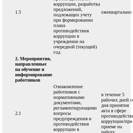
коррупции, разработка
предложений,
1.5
ежеквартально
подлежащих учету
при формировании
плана
противодействия
коррупции в
учреждении на
очередной (текущий)
год
2. Мероприятия,
направленные
на обучение и
информирование
работников
Ознакомление
работников с
в течение 5
нормативными
рабочих дней с
документами,
дня принятия
регламентирующими
акта в сфере
2.1
вопросы
противодейств
предупреждения и
коррупции/при
противодействия
приеме на
коррупции в
работу