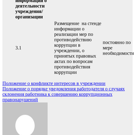
информации о
деятельности
учреждения/
организации
Размещение на стенде
информации о
реализации мер по
противодействию
постоянно по
коррупции в
3.1
мере
учреждении, о
необходимости
принятых правовых
актах по вопросам
противодействия
коррупции
Навигация
Положение о конфликте интересов в учреждении
Положение о порядке уведомления работодателя о случаях
по
склонения работника к совершению коррупционных
записям
правонарушений