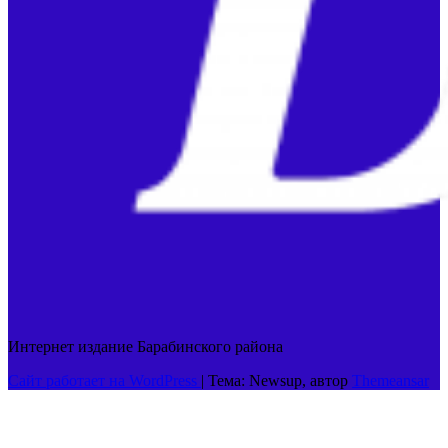
Интернет издание Барабинского района
Сайт работает на WordPress
|
Тема: Newsup, автор
Themeansar