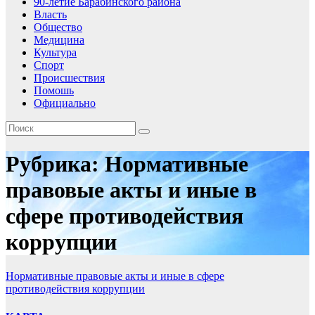
90-летие Барабинского района
Власть
Общество
Медицина
Культура
Спорт
Происшествия
Помошь
Официально
Рубрика:
Нормативные
правовые акты и иные в
сфере противодействия
коррупции
Нормативные правовые акты и иные в сфере
противодействия коррупции