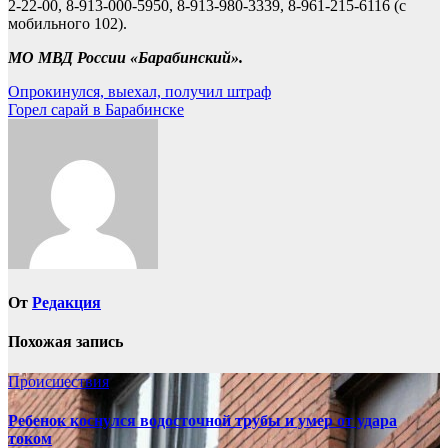
2-22-00, 8-913-000-5950, 8-913-980-3339, 8-961-215-6116 (с
мобильного 102).
МО МВД России «Барабинский».
Навигация
Опрокинулся, выехал, получил штраф
Горел сарай в Барабинске
по
записям
От
Редакция
Похожая запись
Происшествия
Ребенок коснулся водосточной трубы и умер от удара
током