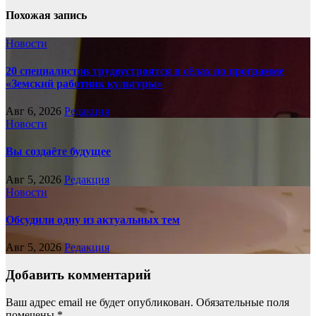
Похожая запись
Новости
20 специалистов трудоустроятся в сёлах по программе
«Земский работник культуры»
Авг 6, 2026
Редакция
Новости
Вы создаёте будущее
Авг 5, 2026
Редакция
Новости
Обсудили одну из актуальных тем
Авг 5, 2026
Редакция
Добавить комментарий
Ваш адрес email не будет опубликован.
Обязательные поля
помечены
*