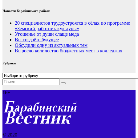
Новости Барабинского района
20 специалистов трудоустроятся в сёлах по программе
«Земский работник культуры»
Угощенье от души слаще меда
Вы создаёте будущее
Обсудили одну из актуальных тем
Выросло количество бюджетных мест в колледжах
Рубрики
Рубрики
16+
© 2020