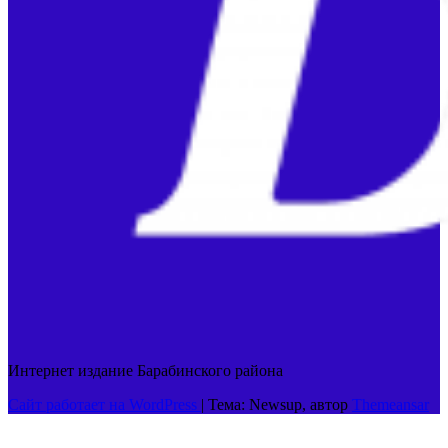
Интернет издание Барабинского района
Сайт работает на WordPress
|
Тема: Newsup, автор
Themeansar