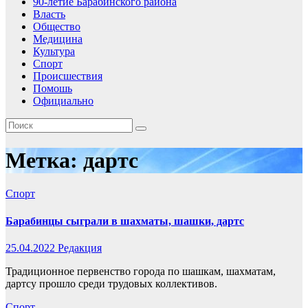
90-летие Барабинского района
Власть
Общество
Медицина
Культура
Спорт
Происшествия
Помошь
Официально
Метка:
дартс
Спорт
Барабинцы сыграли в шахматы, шашки, дартс
25.04.2022
Редакция
Традиционное первенство города по шашкам, шахматам,
дартсу прошло среди трудовых коллективов.
Спорт