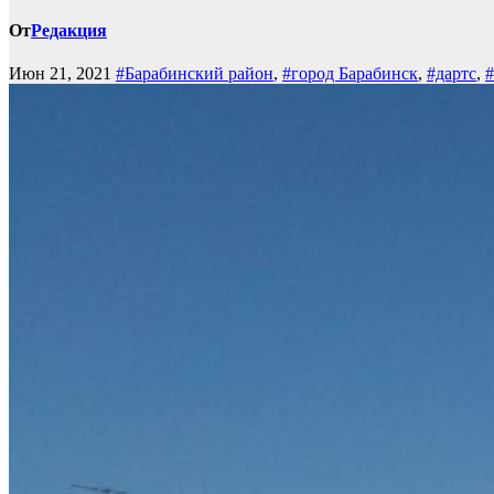
От
Редакция
Июн 21, 2021
#Барабинский район
,
#город Барабинск
,
#дартс
,
#