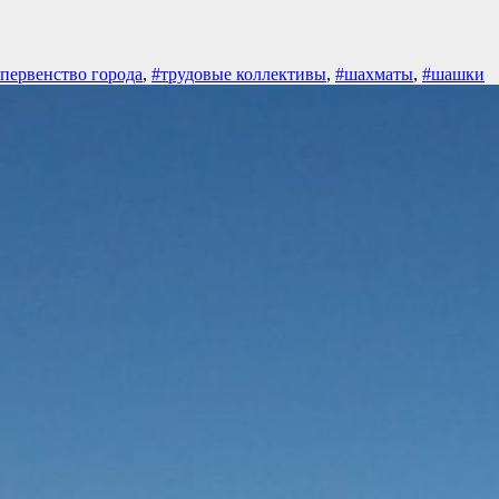
первенство города
,
#трудовые коллективы
,
#шахматы
,
#шашки