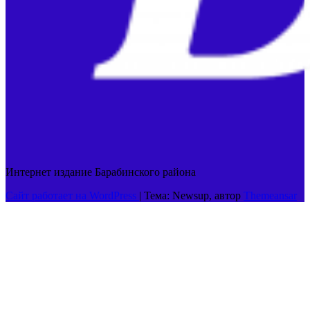
Интернет издание Барабинского района
Сайт работает на WordPress
|
Тема: Newsup, автор
Themeansar