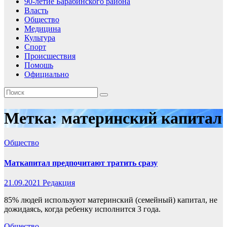
90-летие Барабинского района
Власть
Общество
Медицина
Культура
Спорт
Происшествия
Помошь
Официально
Метка:
материнский капитал
Общество
Маткапитал предпочитают тратить сразу
21.09.2021
Редакция
85% людей используют материнский (семейный) капитал, не
дожидаясь, когда ребенку исполнится 3 года.
Общество