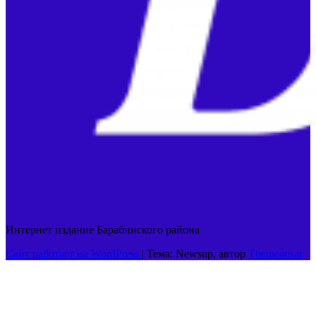
Интернет издание Барабинского района
Сайт работает на WordPress
|
Тема: Newsup, автор
Themeansar