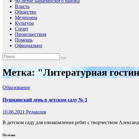
90-летие Барабинского района
Власть
Общество
Медицина
Культура
Спорт
Происшествия
Помошь
Официально
Метка:
"Литературная гости
Образование
Пушкинский день в детском саду № 3
10.06.2021
Редакция
В детском саду для ознакомления ребят с творчеством Алекса
Полезно