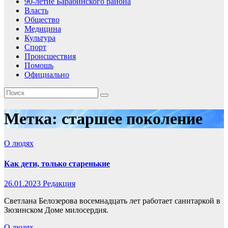
90-летие Барабинского района
Власть
Общество
Медицина
Культура
Спорт
Происшествия
Помошь
Официально
Метка:
старшее поколение
О людях
Как дети, только старенькие
26.01.2023
Редакция
Светлана Белозерова восемнадцать лет работает санитаркой в
Зюзинском Доме милосердия.
О людях