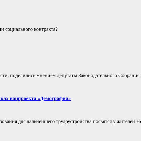
ии социального контракта?
тости, поделились мнением депутаты Законодательного Собрани
мках нацпроекта «Демография»
вания для дальнейшего трудоустройства появятся у жителей Но