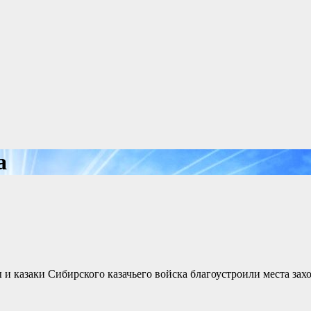
а
 казаки Сибирского казачьего войска благоустроили места зах