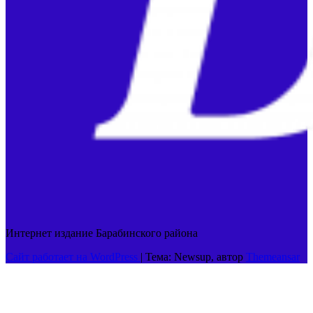
Интернет издание Барабинского района
Сайт работает на WordPress
|
Тема: Newsup, автор
Themeansar