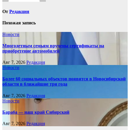
От
Редакция
Похожая запись
Новости
Многодетным семьям вручены сертификаты на
приобретение автомобилей
Авг 7, 2026
Редакция
Новости
Более 60 социальных объектов появятся в Новосибирской
области в ближайшие три года
Авг 7, 2026
Редакция
Новости
Бараба — наш край Сибирский
Авг 7, 2026
Редакция