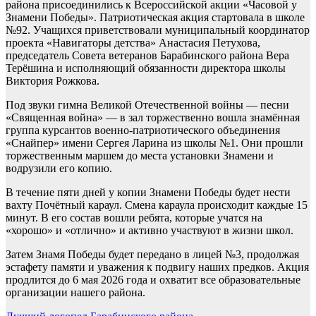
района присоединились к Всероссийской акции «Часовой у
Знамени Победы». Патриотическая акция стартовала в школе
№92. Учащихся приветствовали муниципальный координатор
проекта «Навигаторы детства» Анастасия Петухова,
председатель Совета ветеранов Барабинского района Вера
Терёшина и исполняющий обязанности директора школы
Виктория Рожкова.
Под звуки гимна Великой Отечественной войны — песни
«Священная война» — в зал торжественно вошла знамённая
группа курсантов военно-патриотического объединения
«Снайпер» имени Сергея Ларина из школы №1. Они прошли
торжественным маршем до места установки Знамени и
водрузили его копию.
В течение пяти дней у копии Знамени Победы будет нести
вахту Почётный караул. Смена караула происходит каждые 15
минут. В его состав вошли ребята, которые учатся на
«хорошо» и «отлично» и активно участвуют в жизни школ.
Затем Знамя Победы будет передано в лицей №3, продолжая
эстафету памяти и уважения к подвигу наших предков. Акция
продлится до 6 мая 2026 года и охватит все образовательные
организации нашего района.