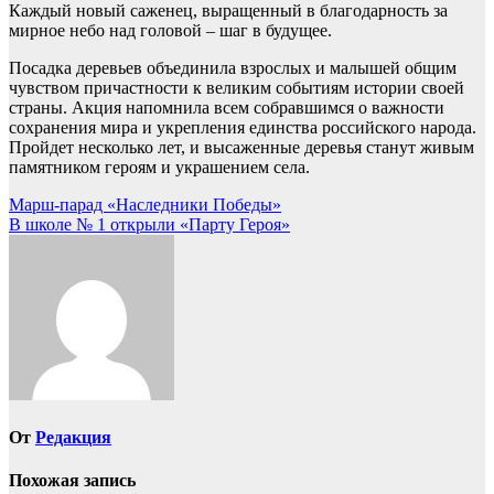
Каждый новый саженец, выращенный в благодарность за
мирное небо над головой – шаг в будущее.
Посадка деревьев объединила взрослых и малышей общим
чувством причастности к великим событиям истории своей
страны. Акция напомнила всем собравшимся о важности
сохранения мира и укрепления единства российского народа.
Пройдет несколько лет, и высаженные деревья станут живым
памятником героям и украшением села.
Навигация
Марш-парад «Наследники Победы»
В школе № 1 открыли «Парту Героя»
по
записям
От
Редакция
Похожая запись