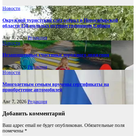
Новости
Окружной туристский слёт собрал в Новосибирской
области 150 молодых путешественников Сибири
Авг 8, 2026
Редакция
Новости
Незащищенные участники дорожного движения
Авг 8, 2026
Редакция
Новости
Многодетным семьям вручены сертификаты на
приобретение автомобилей
Авг 7, 2026
Редакция
Добавить комментарий
Ваш адрес email не будет опубликован.
Обязательные поля
помечены
*