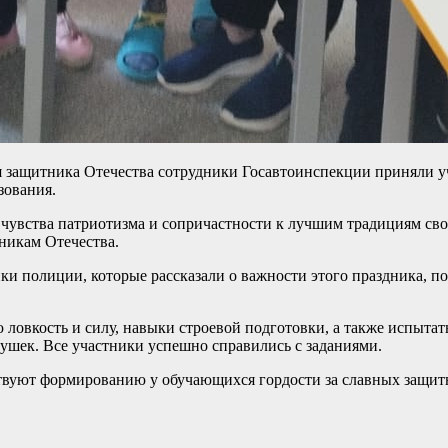
я защитника Отечества сотрудники Госавтоинспекции приняли у
зования.
чувства патриотизма и сопричастности к лучшим традициям сво
никам Отечества.
 полиции, которые рассказали о важности этого праздника, поз
ю ловкость и силу, навыки строевой подготовки, а также испыт
душек. Все участники успешно справились с заданиями.
твуют формированию у обучающихся гордости за славных защитни