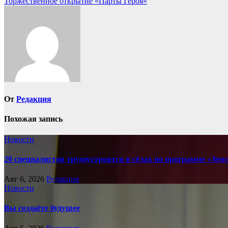
Торжественное открытие «Парты Героя»
по
записям
От
Редакция
Похожая запись
Новости
20 специалистов трудоустроятся в сёлах по программе «Зе
Авг 6, 2026
Редакция
Новости
Вы создаёте будущее