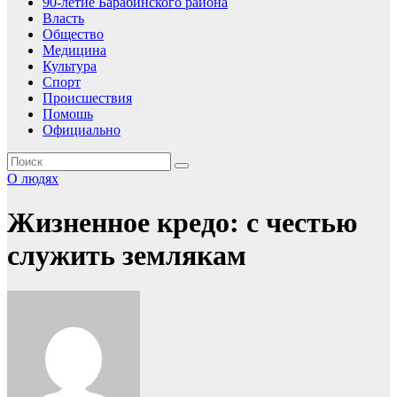
90-летие Барабинского района
Власть
Общество
Медицина
Культура
Спорт
Происшествия
Помошь
Официально
О людях
Жизненное кредо: с честью
служить землякам