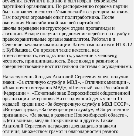
обучения. Вступил в партию и был избран секретарем
партийной организации. По распоряжению горкома партии
был направлен в совхоз «Ульяновский» секретарем парткома.
Там получил огромный опыт политработника. После
окончания Новосибирской высшей партийной
школы переведен инструктором отдела пропаганды и
агитации. Вскоре получил предложение перейти на службу в
правоохранительные органы замполитом. Работал в п.
Северное начальником милиции. Затем замполитом в ИТК-12
г. Куйбышева. Он проявил такие качества, как
ответственность, неподкупность, уважение к человеку,
честность, принципиальность. Внес вклад в развитие и
совершенствование воспитательной системы с осужденными.
На заслуженный отдых Анатолий Сергеевич ушел, получив
знаки: «За отличную службу в МВД», «Отличник милиции»,
«Знак почета ветеранов МВД», «Почетный знак Российской
Федерации », «Почетный знак Всероссийской общественной
организации ветеранов». На сегодняшний день у него 15
медалей, среди них: «За безупречную службу в МВД СССР»,
«Ветеран труда», «За безупречную службу», «Общественное
признание», «За вклад в развитие Новосибирской области»,
«Дети войны», медаль Покрышкина и другие. Также
Анатолий Сергеевич награжден двенадцатью знаками
отличия, множеством грамот и благодарностей разного