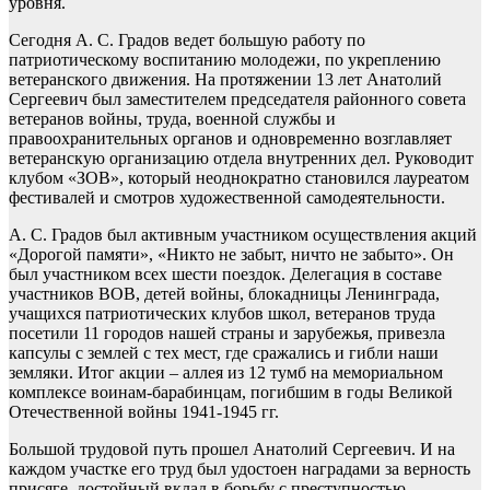
уровня.
Сегодня А. С. Градов ведет большую работу по
патриотическому воспитанию молодежи, по укреплению
ветеранского движения. На протяжении 13 лет Анатолий
Сергеевич был заместителем председателя районного совета
ветеранов войны, труда, военной службы и
правоохранительных органов и одновременно возглавляет
ветеранскую организацию отдела внутренних дел. Руководит
клубом «ЗОВ», который неоднократно становился лауреатом
фестивалей и смотров художественной самодеятельности.
А. С. Градов был активным участником осуществления акций
«Дорогой памяти», «Никто не забыт, ничто не забыто». Он
был участником всех шести поездок. Делегация в составе
участников ВОВ, детей войны, блокадницы Ленинграда,
учащихся патриотических клубов школ, ветеранов труда
посетили 11 городов нашей страны и зарубежья, привезла
капсулы с землей с тех мест, где сражались и гибли наши
земляки. Итог акции – аллея из 12 тумб на мемориальном
комплексе воинам-барабинцам, погибшим в годы Великой
Отечественной войны 1941-1945 гг.
Большой трудовой путь прошел Анатолий Сергеевич. И на
каждом участке его труд был удостоен наградами за верность
присяге, достойный вклад в борьбу с преступностью,