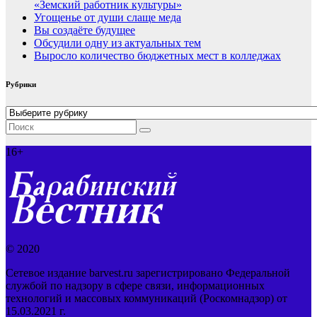
«Земский работник культуры»
Угощенье от души слаще меда
Вы создаёте будущее
Обсудили одну из актуальных тем
Выросло количество бюджетных мест в колледжах
Рубрики
Рубрики
16+
© 2020
Сетевое издание barvest.ru зарегистрировано Федеральной
службой по надзору в сфере связи, информационных
технологий и массовых коммуникаций (Роскомнадзор) от
15.03.2021 г.