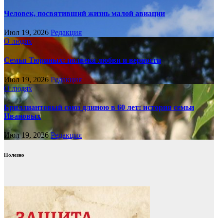
Человек, посвятивший жизнь малой авиации
Июл 19, 2026
Редакция
О людях
Семья Тюриных: полвека любви и верности
Июл 19, 2026
Редакция
О людях
Бриллиантовый союз длиною в 60 лет: история семьи
Ивановых
Июл 19, 2026
Редакция
Полезно