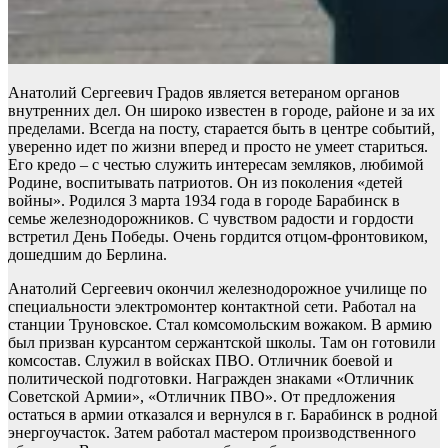
Анатолий Сергеевич Градов является ветераном органов
внутренних дел. Он широко известен в городе, районе и за их
пределами. Всегда на посту, старается быть в центре событий,
уверенно идет по жизни вперед и просто не умеет стариться.
Его кредо – с честью служить интересам земляков, любимой
Родине, воспитывать патриотов. Он из поколения «детей
войны». Родился 3 марта 1934 года в городе Барабинск в
семье железнодорожников. С чувством радости и гордости
встретил День Победы. Очень гордится отцом-фронтовиком,
дошедшим до Берлина.
Анатолий Сергеевич окончил железнодорожное училище по
специальности электромонтер контактной сети. Работал на
станции Труновское. Стал комсомольским вожаком. В армию
был призван курсантом сержантской школы. Там он готовили
комсостав. Служил в войсках ПВО. Отличник боевой и
политической подготовки. Награжден знаками «Отличник
Советской Армии», «Отличник ПВО». От предложения
остаться в армии отказался и вернулся в г. Барабинск в родной
энергоучасток. Затем работал мастером производственного