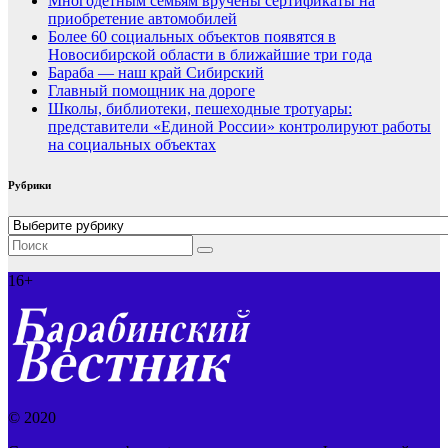
Многодетным семьям вручены сертификаты на
приобретение автомобилей
Более 60 социальных объектов появятся в
Новосибирской области в ближайшие три года
Бараба — наш край Сибирский
Главный помощник на дороге
Школы, библиотеки, пешеходные тротуары:
представители «Единой России» контролируют работы
на социальных объектах
Рубрики
Рубрики
16+
© 2020