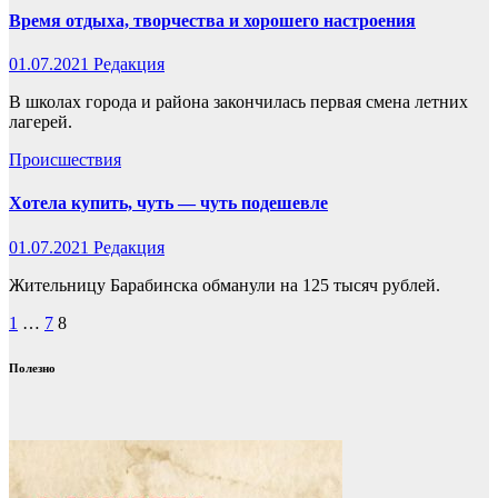
Время отдыха, творчества и хорошего настроения
01.07.2021
Редакция
В школах города и района закончилась первая смена летних
лагерей.
Происшествия
Хотела купить, чуть — чуть подешевле
01.07.2021
Редакция
Жительницу Барабинска обманули на 125 тысяч рублей.
Пагинация
1
…
7
8
записей
Полезно