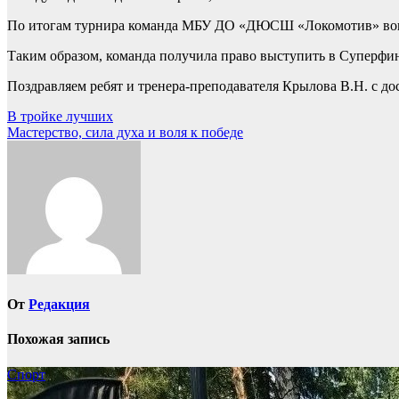
По итогам турнира команда МБУ ДО «ДЮСШ «Локомотив» вошла 
Таким образом, команда получила право выступить в Суперфин
Поздравляем ребят и тренера-преподавателя Крылова В.Н. с д
Навигация
В тройке лучших
Мастерство, сила духа и воля к победе
по
записям
От
Редакция
Похожая запись
Спорт