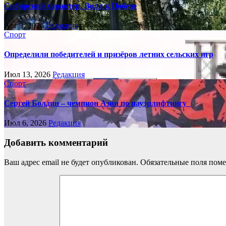
Сибирский характер. Воля к Победе
Авг 3, 2026
Редакция
Спорт
Определили победителей и призёров летних сельских игр
Июл 13, 2026
Редакция
Спорт
Сергей Болдин – чемпион Азии по пауэрлифтингу
Июл 6, 2026
Редакция
Добавить комментарий
Ваш адрес email не будет опубликован.
Обязательные поля пом