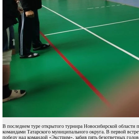
В последнем туре открытого турнира Новосибирской области 
командами Татарского муниципального округа. В первой встре
победу над командой «Экстрим», забив пять безответных голов