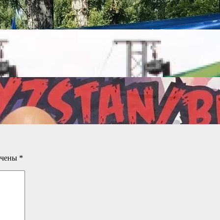
ечены
*