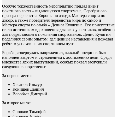
Особую торжественность мероприятию придал визит
почетного гостя – выдающегося спортсмена, Серебряного
призера первенства Европы по дзюдо, Мастера спорта по
дзюдо, а также победителя первенства мира по самбо и
Мастера спорта по самбо – Дениса Кулигина. Его присутствие
стало источником вдохновения для всех участников, особенно
для подрастающего поколения спортсменов. Денис Кулигин
поделился своим опытом, дал ценные наставления и пожелал
ребятам успехов на их спортивном пути.
Борьба развернулась напряженная, каждый поединок был
наполнен азартом и стремлением к достижению цели. Среди
множества ярких выступлений, особых похвал заслужили
следующие спортсмены:
За первое место:
Хасанов Ильсур
Конищев Даниил
Воробьев Дмитрий
За второе место:
Снопков Тимофей
Снопков Артём