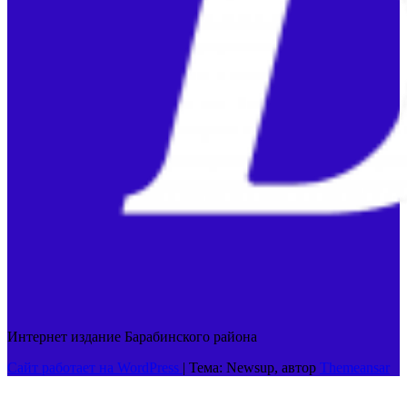
Интернет издание Барабинского района
Сайт работает на WordPress
|
Тема: Newsup, автор
Themeansar