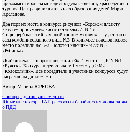
прокомментировала методист отдела экологии, краеведения и
туризма Центра дополнительного образования детей Марина
Арсланова.
Два первых места в конкурсе рисунков «Бережем планету
вместе» присуждено воспитанникам д/с №4 и
Старощербаковский. Лучший костюм «эколят» — у детского
сада комбинированного вида №3. В конкурсе поделок первое
место поделили д/с №2 «Золотой ключик» и д/с №5
«Рябинка».
«Библиотека — территория эко-идей»: 1 место — ДОУ №1
«Ручеек». Конкурс видеороликов: 1 место у д/с №4
«Колокольчик». Все победители и участники конкурсов будут
награждены дипломами.
Автор: Марина ЮРКОВА.
Навигация
Сообщи, где торгуют смертью
Юные инспекторы ГАИ рассказали барабинским дошколятам
по
о ПДД
записям