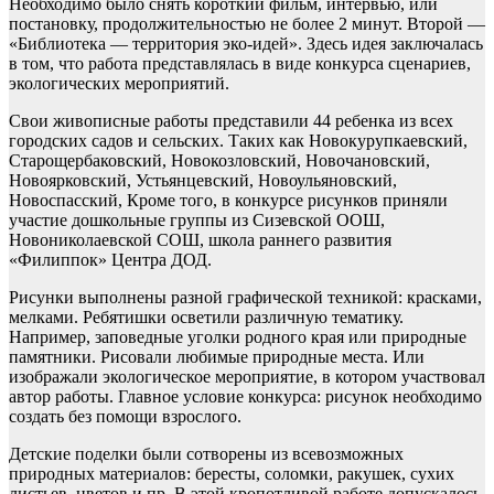
Необходимо было снять короткий фильм, интервью, или
постановку, продолжительностью не более 2 минут. Второй —
«Библиотека — территория эко-идей». Здесь идея заключалась
в том, что работа представлялась в виде конкурса сценариев,
экологических мероприятий.
Свои живописные работы представили 44 ребенка из всех
городских садов и сельских. Таких как Новокурупкаевский,
Старощербаковский, Новокозловский, Новочановский,
Новоярковский, Устьянцевский, Новоульяновский,
Новоспасский, Кроме того, в конкурсе рисунков приняли
участие дошкольные группы из Сизевской ООШ,
Новониколаевской СОШ, школа раннего развития
«Филиппок» Центра ДОД.
Рисунки выполнены разной графической техникой: красками,
мелками. Ребятишки осветили различную тематику.
Например, заповедные уголки родного края или природные
памятники. Рисовали любимые природные места. Или
изображали экологическое мероприятие, в котором участвовал
автор работы. Главное условие конкурса: рисунок необходимо
создать без помощи взрослого.
Детские поделки были сотворены из всевозможных
природных материалов: бересты, соломки, ракушек, сухих
листьев, цветов и пр. В этой кропотливой работе допускалось