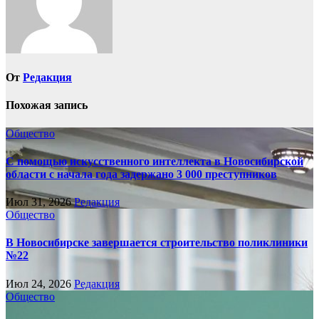
От
Редакция
Похожая запись
Общество
С помощью искусственного интеллекта в Новосибирской
области с начала года задержано 3 000 преступников
Июл 31, 2026
Редакция
Общество
В Новосибирске завершается строительство поликлиники
№22
Июл 24, 2026
Редакция
Общество