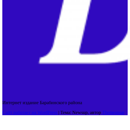
Интернет издание Барабинского района
Сайт работает на WordPress
|
Тема: Newsup, автор
Themeansar