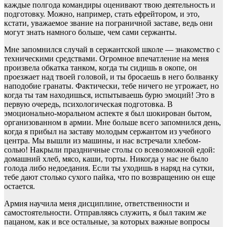
каждые полгода командиры оценивают твою деятельность и
подготовку. Можно, например, стать ефрейтором, и это,
кстати, уважаемое звание на пограничной заставе, ведь они
могут знать намного больше, чем сами сержанты.
Мне запомнился случай в сержантской школе — знакомство с
техническими средствами. Огромное впечатление на меня
произвела обкатка танком, когда ты сидишь в окопе, он
проезжает над твоей головой, и ты бросаешь в него болванку
наподобие гранаты. Фактически, тебе ничего не угрожает, но
когда ты там находишься, испытываешь бурю эмоций! Это в
первую очередь, психологическая подготовка. В
эмоционально-моральном аспекте я был шокирован бытом,
организованном в армии. Мне больше всего запомнился день,
когда я прибыл на заставу молодым сержантом из учебного
центра. Мы вышли из машины, и нас встречали хлебом-
солью! Накрыли праздничные столы со всевозможной едой:
домашний хлеб, мясо, каши, торты. Никогда у нас не было
голода либо недоедания. Если ты уходишь в наряд на сутки,
тебе дают столько сухого пайка, что по возвращению он еще
остается.
Армия научила меня дисциплине, ответственности и
самостоятельности. Отправляясь служить, я был таким же
пацаном, как и все остальные, за которых важные вопросы