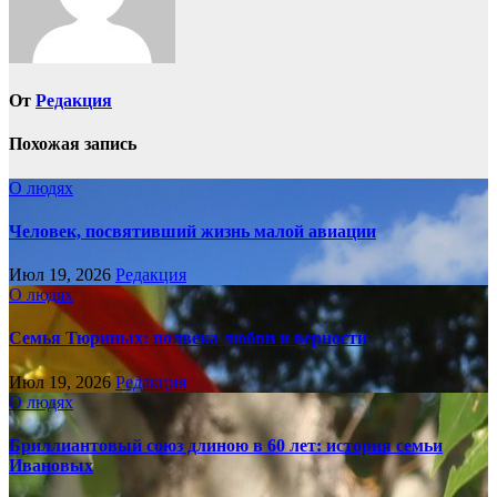
От
Редакция
Похожая запись
О людях
Человек, посвятивший жизнь малой авиации
Июл 19, 2026
Редакция
О людях
Семья Тюриных: полвека любви и верности
Июл 19, 2026
Редакция
О людях
Бриллиантовый союз длиною в 60 лет: история семьи
Ивановых