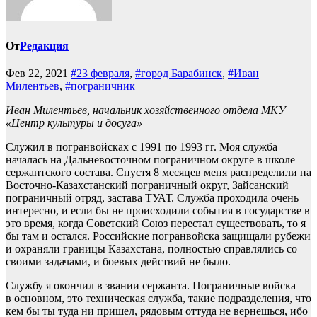
От
Редакция
Фев 22, 2021
#23 февраля
,
#город Барабинск
,
#Иван
Милентьев
,
#пограничник
Иван Милентьев, начальник хозяйственного отдела МКУ
«Центр культуры и досуга»
Служил в погранвойсках с 1991 по 1993 гг. Моя служба
началась на Дальневосточном пограничном округе в школе
сержантского состава. Спустя 8 месяцев меня распределили на
Восточно-Казахстанский пограничный округ, Зайсанский
пограничный отряд, застава ТУАТ. Служба проходила очень
интересно, и если бы не происходили события в государстве в
это время, когда Советский Союз перестал существовать, то я
бы там и остался. Российские погранвойска защищали рубежи
и охраняли границы Казахстана, полностью справлялись со
своими задачами, и боевых действий не было.
Службу я окончил в звании сержанта. Пограничные войска —
в основном, это техническая служба, такие подразделения, что
кем бы ты туда ни пришел, рядовым оттуда не вернешься, ибо