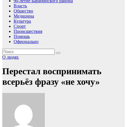
90-летие Барабинского района
Власть
Общество
Медицина
Культура
Спорт
Происшествия
Помошь
Официально
О людях
Перестал воспринимать
всерьёз фразу «не хочу»