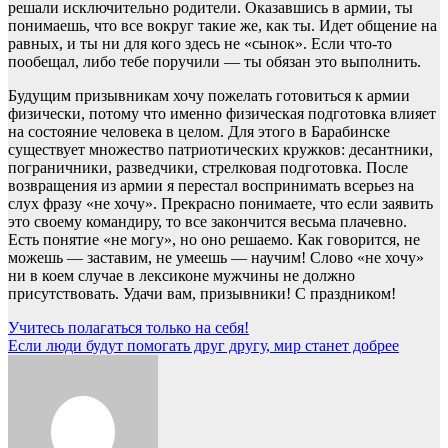
решали исключительно родители. Оказавшись в армии, ты
понимаешь, что все вокруг такие же, как ты. Идет общение на
равных, и ты ни для кого здесь не «сынок». Если что-то
пообещал, либо тебе поручили — ты обязан это выполнить.
Будущим призывникам хочу пожелать готовиться к армии
физически, потому что именно физическая подготовка влияет
на состояние человека в целом. Для этого в Барабинске
существует множество патриотических кружков: десантники,
пограничники, разведчики, стрелковая подготовка. После
возвращения из армии я перестал воспринимать всерьез на
слух фразу «не хочу». Прекрасно понимаете, что если заявить
это своему командиру, то все закончится весьма плачевно.
Есть понятие «не могу», но оно решаемо. Как говорится, не
можешь — заставим, не умеешь — научим! Слово «не хочу»
ни в коем случае в лексиконе мужчины не должно
присутствовать. Удачи вам, призывники! С праздником!
Навигация
Учитесь полагаться только на себя!
Если люди будут помогать друг другу, мир станет добрее
по
записям