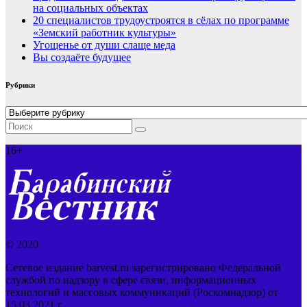
на социальных объектах
20 специалистов трудоустроятся в сёлах по программе
«Земский работник культуры»
Угощенье от души слаще меда
Вы создаёте будущее
Рубрики
Рубрики
16+
© 2020
Сетевое издание barvest.ru зарегистрировано Федеральной
службой по надзору в сфере связи, информационных
технологий и массовых коммуникаций (Роскомнадзор) от
15.03.2021 г.