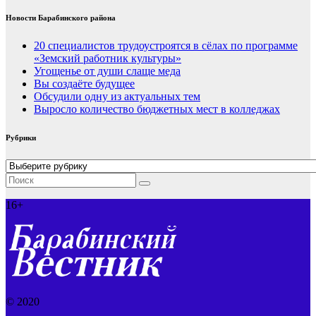
Новости Барабинского района
20 специалистов трудоустроятся в сёлах по программе
«Земский работник культуры»
Угощенье от души слаще меда
Вы создаёте будущее
Обсудили одну из актуальных тем
Выросло количество бюджетных мест в колледжах
Рубрики
Рубрики
16+
© 2020