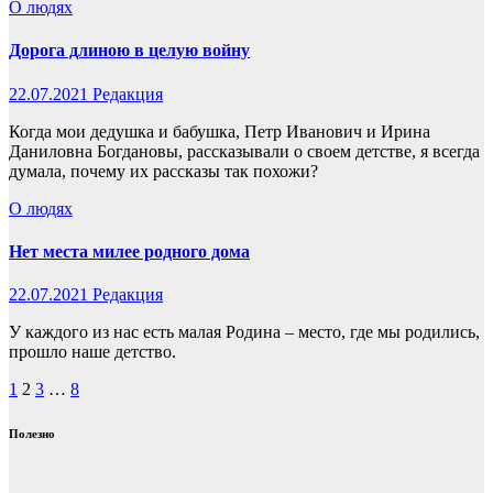
О людях
Дорога длиною в целую войну
22.07.2021
Редакция
Когда мои дедушка и бабушка, Петр Иванович и Ирина
Даниловна Богдановы, рассказывали о своем детстве, я всегда
думала, почему их рассказы так похожи?
О людях
Нет места милее родного дома
22.07.2021
Редакция
У каждого из нас есть малая Родина – место, где мы родились,
прошло наше детство.
Пагинация
1
2
3
…
8
записей
Полезно