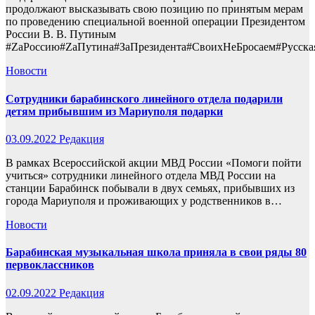
продолжают высказывать свою позицию по принятым мерам
по проведению специальной военной операции Президентом
России В. В. Путиным
#ZаРоссию#ZаПутина#ЗаПрезидента#СвоихНеБросаем#Русска
Новости
Сотрудники барабинского линейного отдела подарили
детям прибывшим из Мариуполя подарки
03.09.2022
Редакция
В рамках Всероссийской акции МВД России «Помоги пойти
учиться» сотрудники линейного отдела МВД России на
станции Барабинск побывали в двух семьях, прибывших из
города Мариуполя и проживающих у родственников в…
Новости
Барабинская музыкальная школа приняла в свои ряды 80
первоклассников
02.09.2022
Редакция