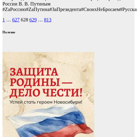
России В. В. Путиным
#ZаРоссию#ZаПутина#ЗаПрезидента#СвоихНеБросаем#Русска
Пагинация
1
…
627
628
629
…
813
записей
Полезно