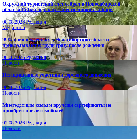
Окружной туристский слёт собрал в Новосибирской
области 150 молодых путешественников Сибири
08.08.2026
Редакция
Медицина
99% новорожденных в Новосибирской области
прикладывают к груди сразу после рождения
08.08.2026
Редакция
Новости
Незащищенные участники дорожного движения
08.08.2026
Редакция
Новости
Многодетным семьям вручены сертификаты на
приобретение автомобилей
07.08.2026
Редакция
Новости