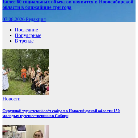
Более 60 социальных объектов появятся в Новосибирской
области в ближайшие три года
07.08.2026
Редакция
Последние
Популярные
В тренде
Новости
Окружной туристский слёт собрал в Новосибирской области 150
молодых путешественников Сибири